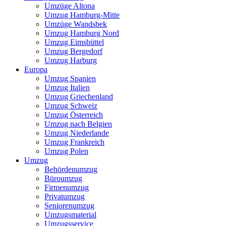
Umzüge Altona
Umzug Hamburg-Mitte
Umzüge Wandsbek
Umzug Hamburg Nord
Umzug Eimsbüttel
Umzug Bergedorf
Umzug Harburg
Europa
Umzug Spanien
Umzug Italien
Umzug Griechenland
Umzug Schweiz
Umzug Österreich
Umzug nach Belgien
Umzug Niederlande
Umzug Frankreich
Umzug Polen
Umzug
Behördenumzug
Büroumzug
Firmenumzug
Privatumzug
Seniorenumzug
Umzugsmaterial
Umzugsservice