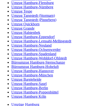
Umzug Hamburg-Flensburg
Umzug Hamburg-Nürnberg
Umzug Tespe
Umzug Tangstedt (Stormarn)
Umzug Tangstedt (Pinneberg)
Umzug Quickborn
Umzug Grande
Umzug Halstenbek
Umzug Hamburg-Eppendorf
Umzug Hamburg-Lemsahl-Mellingstedt
Umzug Hamburg-Neuland
Umzug Hamburg-Ochsenwerder
Umzug Hamburg-Spadenland
Umzug Hamburg-Wohldorf-Ohlstedt
Büroumzug Hamburg-Sternschanze
Büroumzug Hamburg-Hoheluft
Umzug Hamburg-Hannover
Umzug Hamburg-München
Umzug Bargteheide
Umzug Hamburg-Sasel
Umzug Hamburg-Berlin
Umzug Hamburg-Poppenbüttel
Umzug Hamburg Köln
Umzüge Hamburg