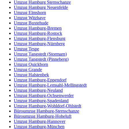
Umzug Hamburg Sternschanze
Umzug Hamburg Neuenfelde
Umzug Elmshorn
Umzug Witzhave
Umzug Buxtehude
Umzug Hamburg-Bremen
Umzug Hamburg-Rostock
Umzug Hamburg-Flensburg
Umzug Hamburg-Nürnberg
Umzug Tespe
Umzug Tangstedt (Stormarn)
Umzug Tangstedt (Pinneberg)
Umzug Quickborn
Umzug Grande
Umzug Halstenbek
Umzug Hamburg-Eppendorf
Umzug Hamburg-Lemsahl-Mellingstedt
Umzug Hamburg-Neuland
Umzug Hamburg-Ochsenwerder
Umzug Hamburg-Spadenland
Umzug Hamburg-Wohldorf-Ohlstedt
Büroumzug Hamburg-Sternschanze
Büroumzug Hamburg-Hoheluft
Umzug Hamburg-Hannover
Umzug Hamburg-München