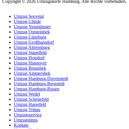
Copyright © 2026 Umzugskerle Hamburg. Alle Rechte vorbehalten.
Umzug Seevetal
Umzug Glinde
Umzug Neumünster
Umzug Oststeinbek
Umzug Lüneburg
Umzug Großhansdorf
Umzug Ahrensburg
Umzug Stapelfeld
Umzug Hoisdorf
Umzug Hannover
Umzug Brunsbek
Umzug Ammersbek
Umzug Hamburg-Duvenstedt
Umzug Hamburg-Bergstedt
Umzug Hamburg-Rissen
Umzug Wedel
Umzug Schenefeld
Umzug Harsefeld
Umzug Trittau
Umzugsservice
Umzugstipps
Kontakt