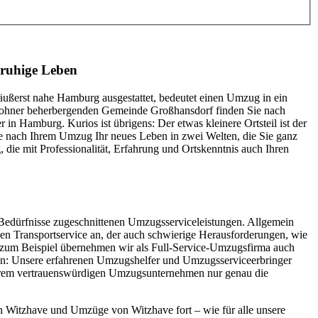
 ruhige Leben
ußerst nahe Hamburg ausgestattet, bedeutet einen Umzug in ein
wohner beherbergenden Gemeinde Großhansdorf finden Sie nach
 Hamburg. Kurios ist übrigens: Der etwas kleinere Ortsteil ist der
e nach Ihrem Umzug Ihr neues Leben in zwei Welten, die Sie ganz
die mit Professionalität, Erfahrung und Ortskenntnis auch Ihren
e Bedürfnisse zugeschnittenen Umzugsserviceleistungen. Allgemein
nen Transportservice an, der auch schwierige Herausforderungen, wie
 zum Beispiel übernehmen wir als Full-Service-Umzugsfirma auch
ten: Unsere erfahrenen Umzugshelfer und Umzugsserviceerbringer
s Ihrem vertrauenswürdigen Umzugsunternehmen nur genau die
 Witzhave und Umzüge von Witzhave fort – wie für alle unsere