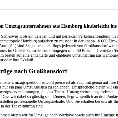
len Umzugsunternehmen aus Hamburg kinderleicht ins
chleswig-Holstein gelegen und mit perfekter Verkehrsanbindung ins ä
ionenmetropole Hamburg aufgeben zu müssen: In der knapp 10.000 Ein
(A1) sind Sie jedoch auch flugs jederzeit von Großhansdorf wieder in
er, im Ortsteil Schmalenbeck hingegen rund 60 Prozent. Genießen Si
 besten auf eine engagierte und etablierte Umzugsfirma aus Hamburg, 
f oder Ihre E-Mail!
züge nach Großhansdorf
entierte Umzugsspedition sowohl preiswert als auch mit genau auf Ihr
als nur ein paar Umzugskisten zu schleppen. Entsprechend bieten wir ei
 Umzugsserviceleistungen, die das Thema Umzug weiträumig abdecken,
ass wir dabei so günstig sein können, liegt wesentlich an drei Punk
 erstellen professionelle Umzugsabläufe. Und Sie erhalten bei uns al
in der Tat vernünftig sind.
ehmen bieten wir für Umzüge nach Witzhave sowie auch für Umzüge in