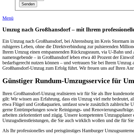
Senden
Menü
Umzug nach Großhansdorf – mit Ihrem professionel
Ein Umzug nach Großhansdorf, bei Ahrensburg im Kreis Stormarn in S
ruhigeres Leben, ohne die Direktverbindung zur pulsierenden Mill
Ihrem Umzug einen entspannenden Rückzugsraum, via U-Bahn und Auto 
namensgebende – in Großhansdorf leben etwa 40 Prozent der Einwohn
bedarfsgerecht nutzen können – und vertrauen Sie bei Ihrem Umzug am
Großhansdorf-Umzug zum Erfolg führt. Wir freuen uns auf Ihren Anru
Günstiger Rundum-Umzugsservice für Um
Ihren Großhansdorf-Umzug realisieren wir für Sie als Ihre kundenori
gilt: Wir wissen aus Erfahrung, dass ein Umzug viel mehr bedeutet, 
etwa Flügel und Großaquarien, umfasst sowie zusätzlich zahlreiche
gerne Entrümpelungen sowie Reinigungs- und Renovierungsaufträge. D
arbeiten zielorientiert und zügig. Unsere kompetenten Umzugsplaner
Umzugsdienstleistungen, die Sie auch wirklich wollen und die für Sie 
Als Ihr professionelles und preisgünstiges Hamburger Umzugsuntern